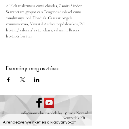
A lélek realizmusa című előadás, Csoóri Sándor 
Szántottam gyöpöt és a Tenger és diólevél című 
tanulmányaiból. Előadják: Császár Angela
színművésznő, Navratil Andrea népdalénekes, Pál 
István „Szalonna” és zenekara, valamint Berecz 
István és barátai.
Esemény megosztása
info@nomadnemzedek.hu
© 2025 Nomád
Nemzedék Kft.
A rendezvényeinket és a kiadványokat
támogatta: