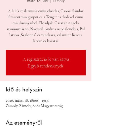
márc. 18., Sze
  |  
Zámoly
A lélek realizmusa című előadás, Csoóri Sándor
Szántottam gyöpöt és a Tenger és diólevél című
tanulmányaiból. Előadják: Császár Angela
színművésznő, Navratil Andrea népdalénekes, Pál
István „Szalonna” és zenekara, valamint Berecz
István és barátai.
A regisztráció le van zárva
Egyéb rendezvények
Idő és helyszín
2026. márc. 18. 18:00 – 19:30
Zámoly, Zámoly, 8081 Magyarország
Az eseményről