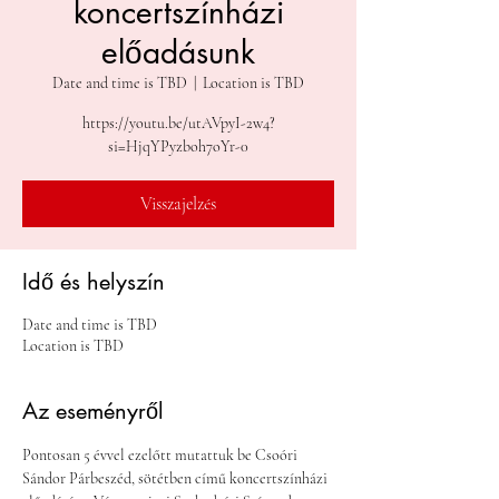
koncertszínházi
előadásunk
Date and time is TBD
  |  
Location is TBD
https://youtu.be/utAVpyI-2w4?
si=HjqYPyzboh7oYr-0
Visszajelzés
Idő és helyszín
Date and time is TBD
Location is TBD
Az eseményről
Pontosan 5 évvel ezelőtt mutattuk be Csoóri 
Sándor Párbeszéd, sötétben című koncertszínházi 