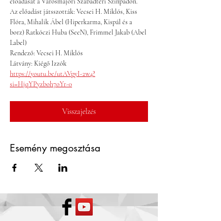
előadását a Városmajori Szabadtéri Színpadon.
Az előadást játsszották: Vecsei H. Miklós, Kiss 
Flóra, Mihalik Ábel (Hiperkarma, Kispál és a 
borz) Ratkóczi Huba (SeeN), Frimmel Jakab (Abel 
Label) 
Rendező: Vecsei H. Miklós
Látvány: Kiégő Izzók 
https://youtu.be/utAVpyI-2w4?
si=HjqYPyzboh7oYr-0
Visszajelzés
Esemény megosztása