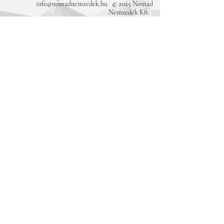
info@nomadnemzedek.hu
© 2025 Nomád
Nemzedék Kft.
A rendezvényeinket és a kiadványokat
támogatta:
Magyar Kultúráért Alapítvány