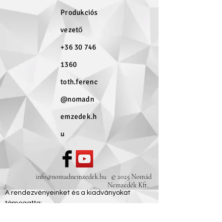
Produkciós
vezető
+36 30 746
1360
toth.ferenc
@nomadn
emzedek.h
u
info@nomadnemzedek.hu
© 2025 Nomád
Nemzedék Kft.
A rendezvényeinket és a kiadványokat
támogatta: