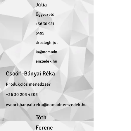
Júlia
Ügyvezető
+36 30 921
6495
drbalogh.jul
ia@nomadn
emzedek.hu
Csoóri-Bányai Réka
Produkciós menedzser
+36 30 203 4203
csoori-banyai.reka@nomadnemzedek.hu
Tóth
Ferenc