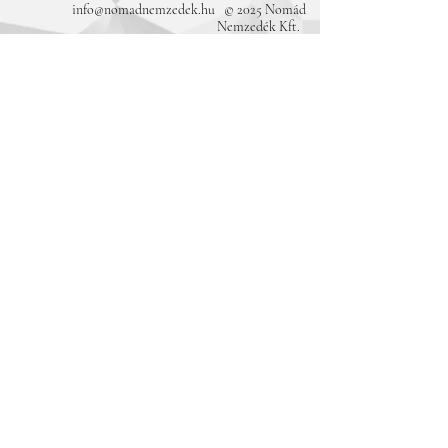
info@nomadnemzedek.hu
© 2025 Nomád
Nemzedék Kft.
A rendezvényeinket és a kiadványokat
támogatta:
Magyar Kultúráért Alapítvány