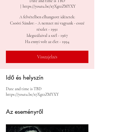
Date and time is TBD
  |  
https://youtu.be/x7XgrzZMYXY
A felvételben elhangzott idézetek:
Csoóri Sándor: - A nemzet mi vagyunk - esszé
részlet - 1991
Idegszálaival a szél - 1967
Ha ennyi volt az élet - 1994
Visszajelzés
Idő és helyszín
Date and time is TBD
https://youtu.be/x7XgrzZMYXY
Az eseményről