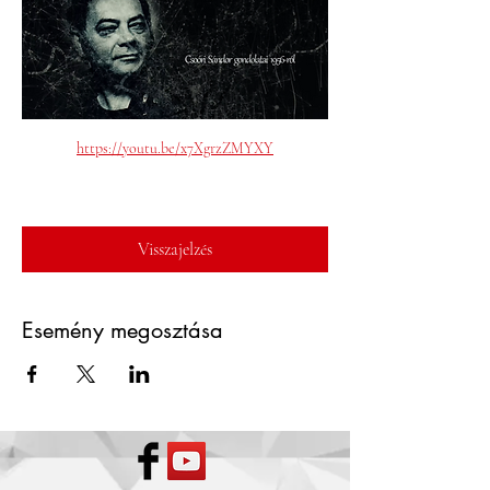
https://youtu.be/x7XgrzZMYXY
Visszajelzés
Esemény megosztása