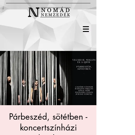
Párbeszéd, sötétben -
koncertszínházi