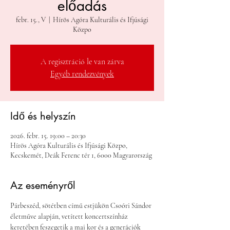
előadás
febr. 15., V
  |  
Hírös Agóra Kulturális és Ifjúsági
Közpo
A regisztráció le van zárva
Egyéb rendezvények
Idő és helyszín
2026. febr. 15. 19:00 – 20:30
Hírös Agóra Kulturális és Ifjúsági Közpo,
Kecskemét, Deák Ferenc tér 1, 6000 Magyarország
Az eseményről
Párbeszéd, sötétben című estjükön Csoóri Sándor 
életműve alapján, vetített koncertszínház 
keretében feszegetik a mai kor és a generációk 