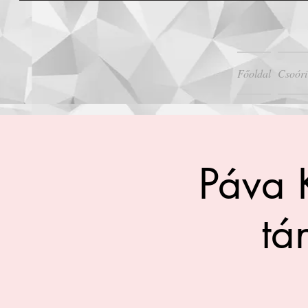
Főoldal
Csoóri
Páva 
tá