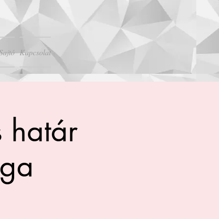
Sajtó
Kapcsolat
 határ
ága