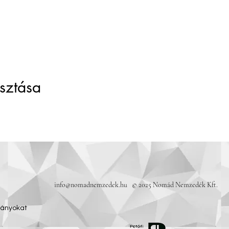
sztása
info@nomadnemzedek.hu
© 2025 Nomád Nemzedék Kft.
ványokat