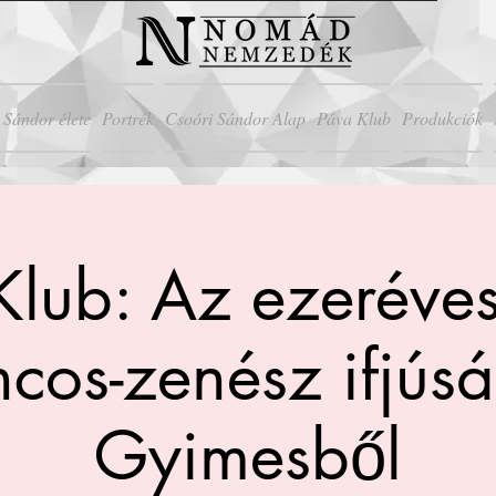
 Sándor élete
Portrék
Csoóri Sándor Alap
Páva Klub
Produkciók
Klub: Az ezeréves
ncos-zenész ifjús
Gyimesből