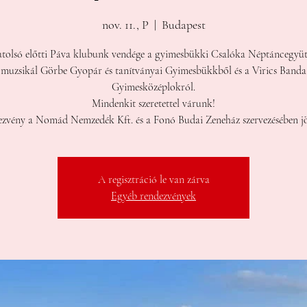
nov. 11., P
  |  
Budapest
utolsó előtti Páva klubunk vendége a gyimesbükki Csalóka Néptáncegyütt
muzsikál Görbe Gyopár és tanítványai Gyimesbükkből és a Virics Banda
Gyimesközéplokról.
Mindenkit szeretettel várunk!
zvény a Nomád Nemzedék Kft. és a Fonó Budai Zeneház szervezésében jö
A regisztráció le van zárva
Egyéb rendezvények