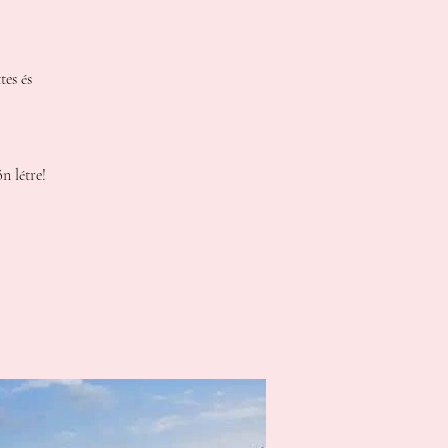
es és
n létre!