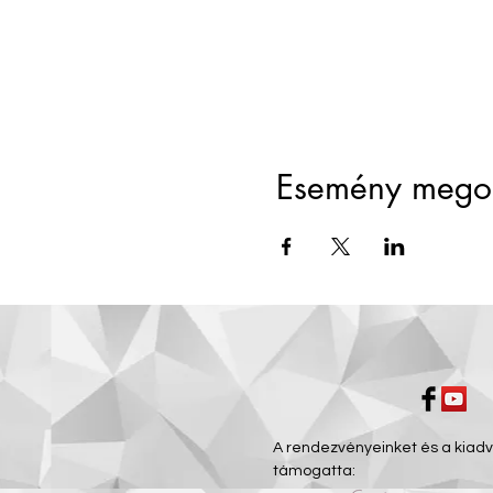
Esemény mego
A rendezvényeinket és a kiad
támogatta: