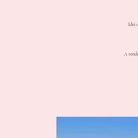
Idei 
A rende